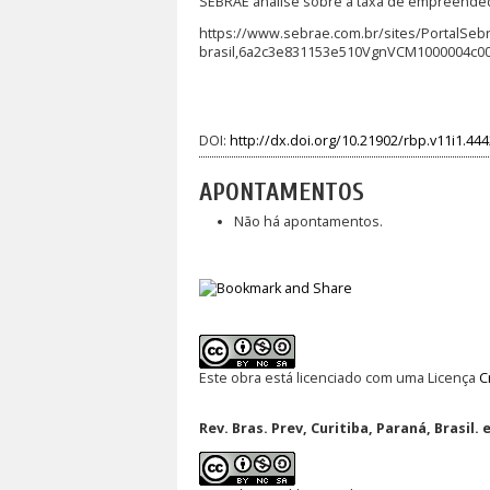
SEBRAE analise sobre a taxa de empreended
https://www.sebrae.com.br/sites/PortalSe
brasil,6a2c3e831153e510VgnVCM1000004c0
DOI:
http://dx.doi.org/10.21902/rbp.v11i1.44
APONTAMENTOS
Não há apontamentos.
Este obra está licenciado com uma Licença
C
Rev. Bras. Prev, Curitiba, Paraná, Brasil. 