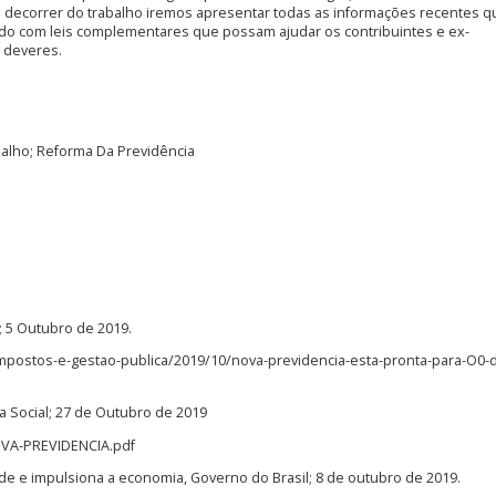
 decorrer do trabalho iremos apresentar todas as informações recentes q
ndo com leis complementares que possam ajudar os contribuintes e ex-
e deveres.
balho; Reforma Da Previdência
; 5 Outubro de 2019.
-impostos-e-gestao-publica/2019/10/nova-previdencia-esta-pronta-para-O0-
ia Social; 27 de Outubro de 2019
NOVA-PREVIDENCIA.pdf
e e impulsiona a economia, Governo do Brasil; 8 de outubro de 2019.