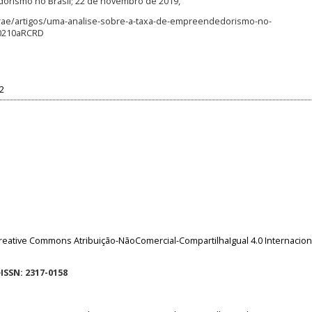
orismo no Brasil; 22 de novembro de 2019,
brae/artigos/uma-analise-sobre-a-taxa-de-empreendedorismo-no-
0210aRCRD
42
reative Commons Atribuição-NãoComercial-CompartilhaIgual 4.0 Internacion
eISSN: 2317-0158