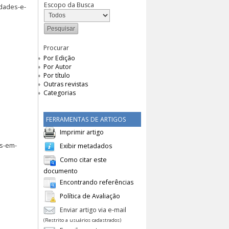
Escopo da Busca
ldades-e-
Procurar
Por Edição
Por Autor
Por título
Outras revistas
Categorias
FERRAMENTAS DE ARTIGOS
Imprimir artigo
os-em-
Exibir metadados
Como citar este
documento
Encontrando referências
Política de Avaliação
Enviar artigo via e-mail
(Restrito a usuários cadastrados)