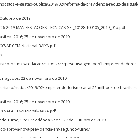
-impostos-e-gestao-publica/2019/02/reforma-da-previdencia-reduz-desigua
e Outubro de 2019
/PEC-6-2019-MANIFESTACOES-TECNICAS-SEI_10128.100105_2019_01b.pdf
il em 2016; 25 de novembro de 2019,
/07/AF-GEM-Nacional-BAIXA.pdf
9,
ismo/noticias/redacao/2019/02/26/pesquisa-gem-perfil-empreendedores-
 negócios; 22 de novembro de 2019,
orismo/noticia/2019/02/empreendedorismo-atrai-52-milhoes-de-brasileir
il em 2016; 25 de novembro de 2019,
/07/AF-GEM-Nacional-BAIXA.pdf
o Turno, Site Previdência Social; 27 de Outubro de 2019
nado-aprova-nova-previdencia-em-segundo-turno/