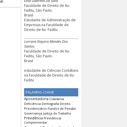
Elisa Gabriela Da Silva
al
.
Faculdade de Direito de Itu-
Faditu, São Paulo.
Brasil
Estudante de Administração de
Empresas na Faculdade de
Direito de Itu- Faditu
Lorrane Nayara Mendes Dos
Santos
Faculdade de Direito de Itu-
Faditu, São Paulo.
Brasil
estudante de Ciências Contábeis
na Faculdade de Direito de Itu-
Faditu
PALAVRAS-CHAVE
Aposentadoria
Cidadania
Direito
Deficiência
Demografia
Previdenciário
Fundos de Pensão
Governança
Justiça do Trabalho
Previdência
Previdência
Complementar