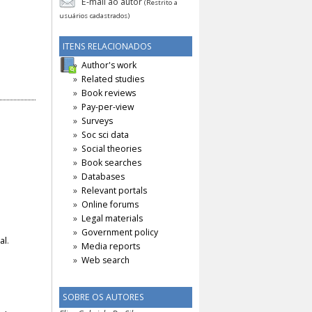
E-mail ao autor
(Restrito a
usuários cadastrados)
ITENS RELACIONADOS
Author's work
Related studies
Book reviews
Pay-per-view
Surveys
Soc sci data
Social theories
Book searches
Databases
Relevant portals
Online forums
Legal materials
Government policy
al
.
Media reports
Web search
SOBRE OS AUTORES