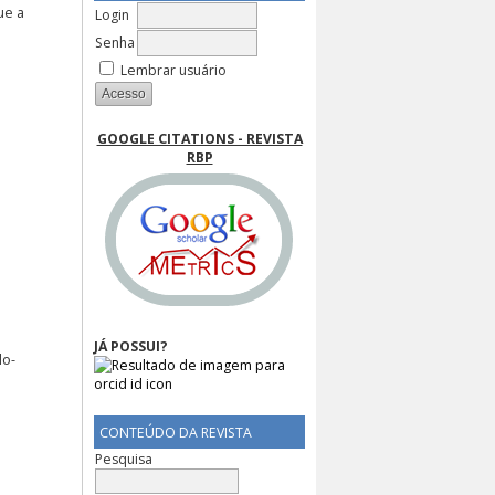
ue a
Login
Senha
Lembrar usuário
GOOGLE CITATIONS - REVISTA
RBP
JÁ POSSUI?
do-
CONTEÚDO DA REVISTA
Pesquisa