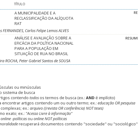
TÍTULO
A MUNICIPALIDADE E A
R
RECLASSIFICAÇÃO DA ALÍQUOTA
RAT
s FERNANDES, Carlos Felipe Lemos ALVES
ANÁLISE E AVALIAÇÃO SOBRE A
RESUM
EFICÁCIA DA POLÍTICA NACIONAL
PARA A POPULAÇÃO EM
SITUAÇÃO DE RUA NO BRASIL
eira ROCHA, Peter Gabriel Santos de SOUSA
úsculas ou minúsculas
o sistema de busca
rtigos contendo
todos
os termos de busca (ex.:
AND
é implícito)
 encontrar artigos contendo um ou outro termo; ex.:
educação OR pesquisa
 complexas; ex.:
arquivo ((revista OR conferência) NOT teses)
mo exato; ex.:
"Acesso Livre à informação"
:
online -políticas
ou
online NOT políticas
moralidade
recuperará documentos contendo "sociedade" ou "sociológico"