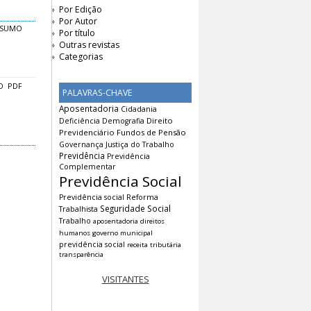
Por Edição
Por Autor
ESUMO
Por título
Outras revistas
Categorias
O
PDF
PALAVRAS-CHAVE
Aposentadoria
Cidadania
Direito
Deficiência
Demografia
Previdenciário
Fundos de Pensão
Governança
Justiça do Trabalho
Previdência
Previdência
Complementar
Previdência Social
Previdência social
Reforma
Seguridade Social
Trabalhista
Trabalho
aposentadoria
direitos
humanos
governo municipal
previdência social
receita tributária
transparência
VISITANTES