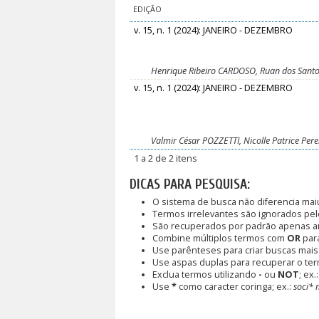
EDIÇÃO
v. 15, n. 1 (2024): JANEIRO - DEZEMBRO
Henrique Ribeiro CARDOSO, Ruan dos Santo
v. 15, n. 1 (2024): JANEIRO - DEZEMBRO
Valmir César POZZETTI, Nicolle Patrice Per
1 a 2 de 2 itens
DICAS PARA PESQUISA:
O sistema de busca não diferencia mai
Termos irrelevantes são ignorados pel
São recuperados por padrão apenas a
Combine múltiplos termos com
OR
para
Use parênteses para criar buscas mais
Use aspas duplas para recuperar o ter
Exclua termos utilizando
-
ou
NOT
; ex.
Use
*
como caracter coringa; ex.:
soci* 