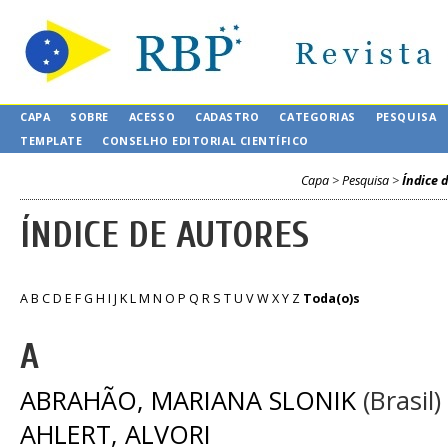
CAPA
SOBRE
ACESSO
CADASTRO
CATEGORIAS
PESQUISA
TEMPLATE
CONSELHO EDITORIAL CIENTÍFICO
Capa
>
Pesquisa
>
Índice 
ÍNDICE DE AUTORES
A
B
C
D
E
F
G
H
I
J
K
L
M
N
O
P
Q
R
S
T
U
V
W
X
Y
Z
Toda(o)s
A
ABRAHÃO, MARIANA SLONIK
(Brasil)
AHLERT, ALVORI