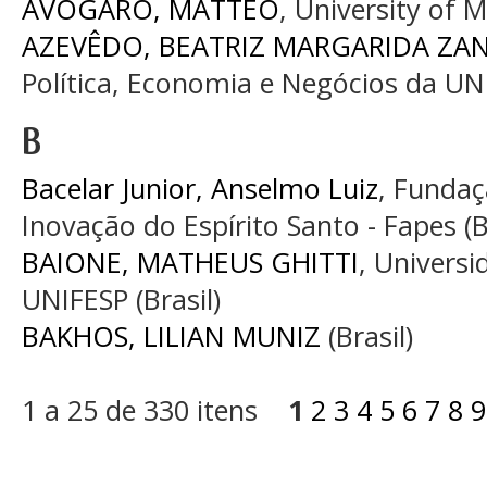
AVOGARO, MATTEO
, University of Mi
AZEVÊDO, BEATRIZ MARGARIDA ZA
Política, Economia e Negócios da UNI
B
Bacelar Junior, Anselmo Luiz
, Fundaç
Inovação do Espírito Santo - Fapes (B
BAIONE, MATHEUS GHITTI
, Universi
UNIFESP (Brasil)
BAKHOS, LILIAN MUNIZ
(Brasil)
1 a 25 de 330 itens
1
2
3
4
5
6
7
8
9