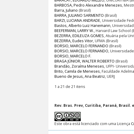
BARACAT, EDUARDO MILLÉO
, UNICURITIBA (Br
BARBOSA, Pedro Alexandre Menezes
, Mest
Barra, Juliano
(Brasil)
BARRA, JULIANO SARMENTO
(Brasil)
BARZI, LUCIANA ANDRADE
, Universidade Fede
Bastos, Alberto Luiz Hanemann
, Universidad
BEEFERMAN, LARRY W.
, Harvard Law School 
BEZERRA, EDILEUZA GOMES
, Atuária pela Un
BEZERRA, Eudes Vitor
, UFMA (Brasil)
BORSIO, MARCELO FERNANDO
(Brasil)
BORSIO, MARCELO FERNANDO
, Universidade 
BORSIO, MARCELO F.
BRAGA JÚNIOR, WALTER ROBERTO
(Brasil)
Brandão, Zoraíma Meneses
, UFPI- Universid
Brito, Camila de Meneses
, Faculdade Adelma
Bueno de Jesus, Ana Beatriz
, UERJ
1 a 21 de 21 itens
Rev. Bras. Prev, Curitiba, Paraná, Brasil. 
Este obra está licenciado com uma Licença
C