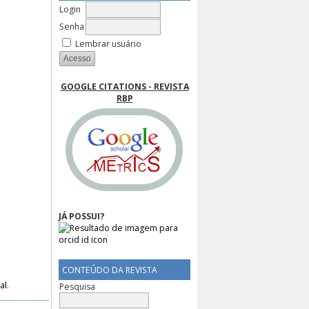
Login
Senha
Lembrar usuário
GOOGLE CITATIONS - REVISTA
RBP
JÁ POSSUI?
CONTEÚDO DA REVISTA
al
.
Pesquisa