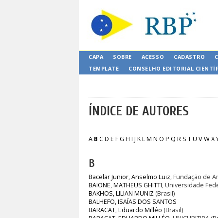
CAPA
SOBRE
ACESSO
CADASTRO
TEMPLATE
CONSELHO EDITORIAL CIENTÍ
ÍNDICE DE AUTORES
A
B
C
D
E
F
G
H
I
J
K
L
M
N
O
P
Q
R
S
T
U
V
W
X
B
Bacelar Junior, Anselmo Luiz
, Fundação de Am
BAIONE, MATHEUS GHITTI
, Universidade Fede
BAKHOS, LILIAN MUNIZ
(Brasil)
BALHEFO, ISAÍAS DOS SANTOS
BARACAT, Eduardo Milléo
(Brasil)