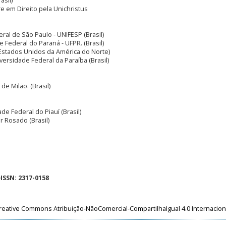
asil)
re em Direito pela Unichristus
ral de São Paulo - UNIFESP (Brasil)
e Federal do Paraná - UFPR. (Brasil)
(Estados Unidos da América do Norte)
iversidade Federal da Paraíba (Brasil)
de Milão. (Brasil)
ade Federal do Piauí (Brasil)
r Rosado (Brasil)
eISSN: 2317-0158
reative Commons Atribuição-NãoComercial-CompartilhaIgual 4.0 Internacion