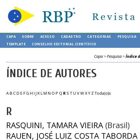
CAPA
SOBRE
ACESSO
CADASTRO
CATEGORIAS
PESQUISA
TEMPLATE
CONSELHO EDITORIAL CIENTÍFICO
Capa
>
Pesquisa
>
Índice 
ÍNDICE DE AUTORES
A
B
C
D
E
F
G
H
I
J
K
L
M
N
O
P
Q
R
S
T
U
V
W
X
Y
Z
Toda(o)s
R
RASQUINI, TAMARA VIEIRA
(Brasil)
RAUEN, JOSÉ LUIZ COSTA TABORDA