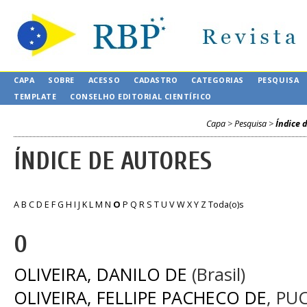
CAPA
SOBRE
ACESSO
CADASTRO
CATEGORIAS
PESQUISA
TEMPLATE
CONSELHO EDITORIAL CIENTÍFICO
Capa
>
Pesquisa
>
Índice 
ÍNDICE DE AUTORES
A
B
C
D
E
F
G
H
I
J
K
L
M
N
O
P
Q
R
S
T
U
V
W
X
Y
Z
Toda(o)s
O
OLIVEIRA, DANILO DE
(Brasil)
OLIVEIRA, FELLIPE PACHECO DE
, PUC