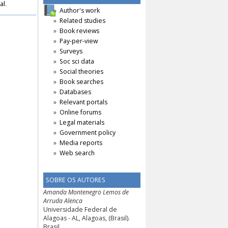
al
.
Author's work
Related studies
Book reviews
Pay-per-view
Surveys
Soc sci data
Social theories
Book searches
Databases
Relevant portals
Online forums
Legal materials
Government policy
Media reports
Web search
SOBRE OS AUTORES
Amanda Montenegro Lemos de
Arruda Alenca
Universidade Federal de
Alagoas - AL, Alagoas, (Brasil).
Brasil