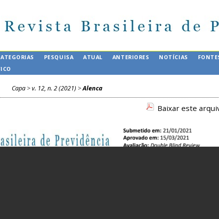
CATEGORIAS
PESQUISA
ATUAL
ANTERIORES
NOTÍCIAS
FONTE
FICO
Capa
>
v. 12, n. 2 (2021)
>
Alenca
Baixar este arqu