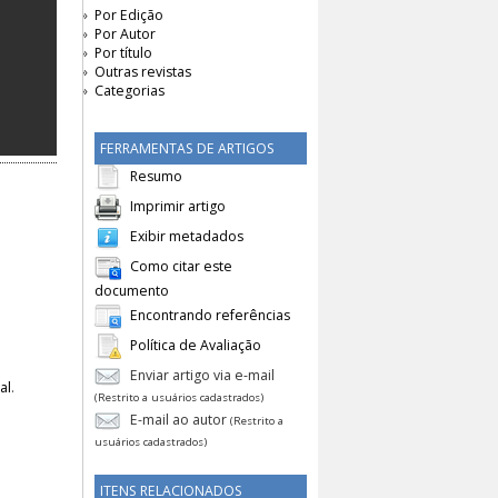
Por Edição
Por Autor
Por título
Outras revistas
Categorias
FERRAMENTAS DE ARTIGOS
Resumo
Imprimir artigo
Exibir metadados
Como citar este
documento
Encontrando referências
Política de Avaliação
Enviar artigo via e-mail
al
.
(Restrito a usuários cadastrados)
E-mail ao autor
(Restrito a
usuários cadastrados)
ITENS RELACIONADOS