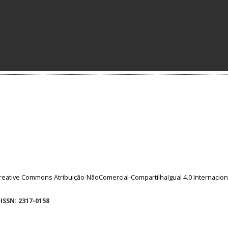
reative Commons Atribuição-NãoComercial-CompartilhaIgual 4.0 Internacion
eISSN: 2317-0158