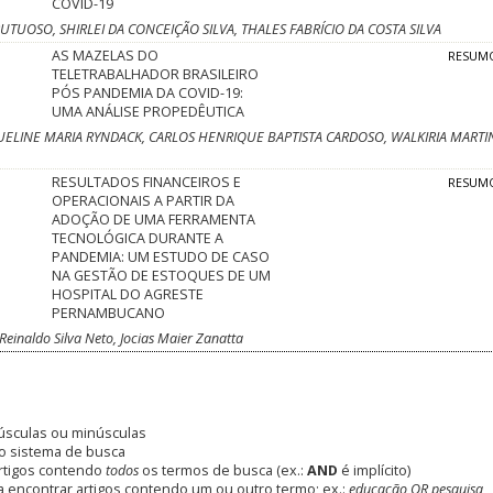
COVID-19
UOSO, SHIRLEI DA CONCEIÇÃO SILVA, THALES FABRÍCIO DA COSTA SILVA
AS MAZELAS DO
RESUM
TELETRABALHADOR BRASILEIRO
PÓS PANDEMIA DA COVID-19:
UMA ANÁLISE PROPEDÊUTICA
ELINE MARIA RYNDACK, CARLOS HENRIQUE BAPTISTA CARDOSO, WALKIRIA MARTI
RESULTADOS FINANCEIROS E
RESUM
OPERACIONAIS A PARTIR DA
ADOÇÃO DE UMA FERRAMENTA
TECNOLÓGICA DURANTE A
PANDEMIA: UM ESTUDO DE CASO
NA GESTÃO DE ESTOQUES DE UM
HOSPITAL DO AGRESTE
PERNAMBUCANO
einaldo Silva Neto, Jocias Maier Zanatta
úsculas ou minúsculas
o sistema de busca
rtigos contendo
todos
os termos de busca (ex.:
AND
é implícito)
 encontrar artigos contendo um ou outro termo; ex.:
educação OR pesquisa