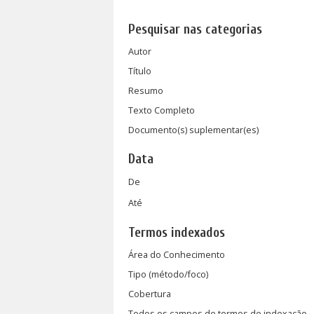
Pesquisar nas categorias
Autor
Título
Resumo
Texto Completo
Documento(s) suplementar(es)
Data
De
Até
Termos indexados
Área do Conhecimento
Tipo (método/foco)
Cobertura
Todos os campos de termos de indexação