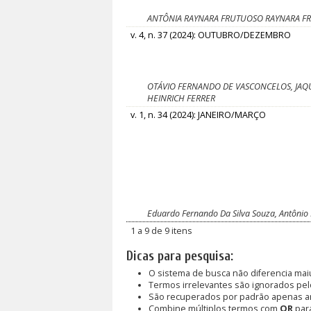
ANTÔNIA RAYNARA FRUTUOSO RAYNARA FRUT
v. 4, n. 37 (2024): OUTUBRO/DEZEMBRO
OTÁVIO FERNANDO DE VASCONCELOS, JAQU
HEINRICH FERRER
v. 1, n. 34 (2024): JANEIRO/MARÇO
Eduardo Fernando Da Silva Souza, Antônio R
1 a 9 de 9 itens
Dicas para pesquisa:
O sistema de busca não diferencia mai
Termos irrelevantes são ignorados pel
São recuperados por padrão apenas a
Combine múltiplos termos com
OR
para