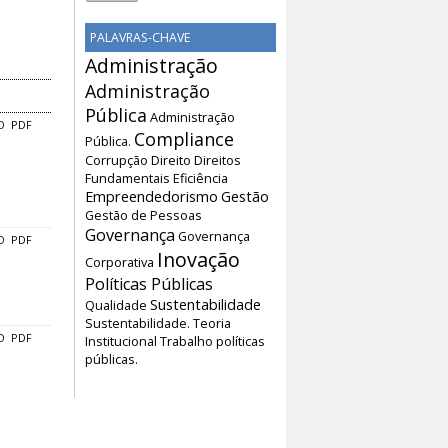
PALAVRAS-CHAVE
Administração
Administração
Pública
Administração
O
PDF
Compliance
Pública.
Corrupção
Direito
Direitos
Fundamentais
Eficiência
Empreendedorismo
Gestão
Gestão de Pessoas
Governança
Governança
O
PDF
Inovação
Corporativa
Políticas Públicas
Sustentabilidade
Qualidade
Sustentabilidade.
Teoria
O
PDF
Institucional
Trabalho
políticas
públicas.