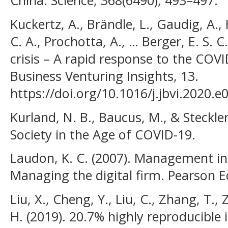
China. Science, 368(6490), 493–497.
Kuckertz, A., Brändle, L., Gaudig, A.,
C. A., Prochotta, A., … Berger, E. S. C
crisis – A rapid response to the COV
Business Venturing Insights, 13.
https://doi.org/10.1016/j.jbvi.2020.e
Kurland, N. B., Baucus, M., & Steckler
Society in the Age of COVID-19.
Laudon, K. C. (2007). Management i
Managing the digital firm. Pearson E
Liu, X., Cheng, Y., Liu, C., Zhang, T.
H. (2019). 20.7% highly reproducible 