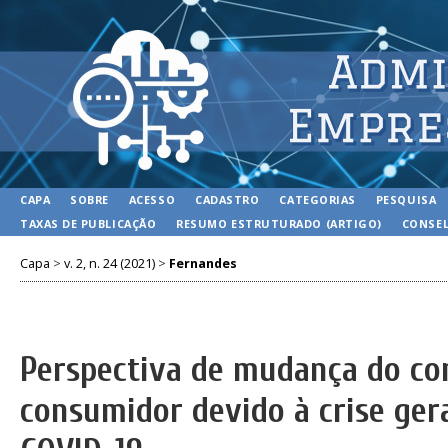
CAPA
SOBRE
ACESSO
CADASTRO
CATEGORIAS
PESQUISA
TAXAS DE PUBLICAÇÃO
RESUMO ESTRUTURADO (ARTIGO)
CONSEL
Capa
>
v. 2, n. 24 (2021)
>
Fernandes
Perspectiva de mudança do c
consumidor devido à crise ger