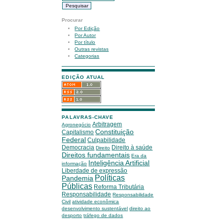
Procurar
Por Edição
Por Autor
Por título
Outras revistas
Categorias
EDIÇÃO ATUAL
PALAVRAS-CHAVE
Arbitragem
Agronegócio
Constituição
Capitalismo
Federal
Culpabilidade
Democracia
Direito à saúde
Direito
Direitos fundamentais
Era da
Inteligência Artificial
informação
Liberdade de expressão
Políticas
Pandemia
Públicas
Reforma Tributária
Responsabilidade
Responsabilidade
Civil
atividade econômica
desenvolvimento sustentável
direito ao
desporto
tráfego de dados