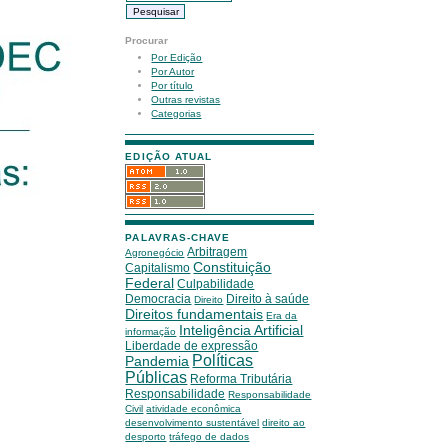
Procurar
Por Edição
Por Autor
Por título
Outras revistas
Categorias
EDIÇÃO ATUAL
PALAVRAS-CHAVE
Arbitragem
Agronegócio
Constituição
Capitalismo
Federal
Culpabilidade
Democracia
Direito à saúde
Direito
Direitos fundamentais
Era da
Inteligência Artificial
informação
Liberdade de expressão
Políticas
Pandemia
Públicas
Reforma Tributária
Responsabilidade
Responsabilidade
Civil
atividade econômica
desenvolvimento sustentável
direito ao
desporto
tráfego de dados