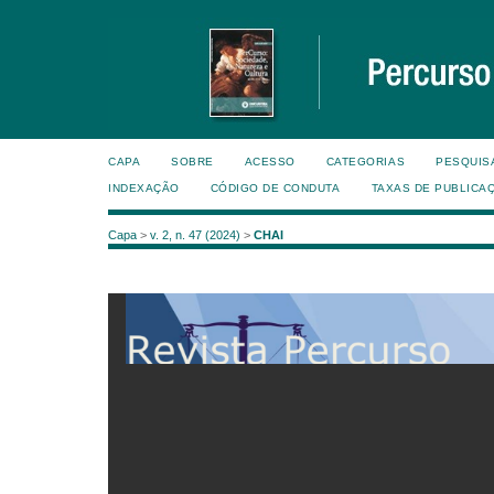
CAPA
SOBRE
ACESSO
CATEGORIAS
PESQUIS
INDEXAÇÃO
CÓDIGO DE CONDUTA
TAXAS DE PUBLICA
Capa
>
v. 2, n. 47 (2024)
>
CHAI