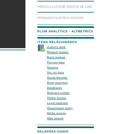
PRISCILA LUCIENE SANTOS DE LIMA
FERNANDO GUSTAVO KNOERR
PLUM ANALYTICS - ALTMETRICS
ITENS RELACIONADOS
Author's work
Related studies
Book reviews
Pay-per-view
Surveys
Soc sci data
Social theories
Book searches
Databases
Relevant portals
Online forums
Legal materials
Government policy
Media reports
Web search
PALAVRAS-CHAVE