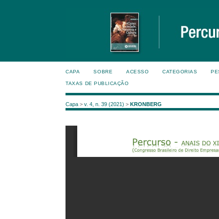
CAPA
SOBRE
ACESSO
CATEGORIAS
PE
TAXAS DE PUBLICAÇÃO
Capa
>
v. 4, n. 39 (2021)
>
KRONBERG