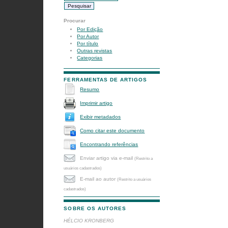
Procurar
Por Edição
Por Autor
Por título
Outras revistas
Categorias
FERRAMENTAS DE ARTIGOS
Resumo
Imprimir artigo
Exibir metadados
Como citar este documento
Encontrando referências
Enviar artigo via e-mail
(Restrito a
usuários cadastrados)
E-mail ao autor
(Restrito a usuários
cadastrados)
SOBRE OS AUTORES
HÉLCIO KRONBERG