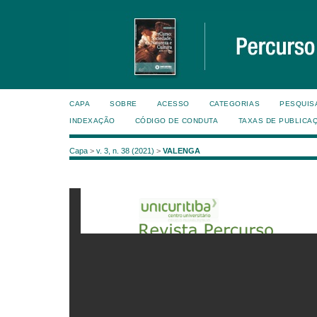
CAPA
SOBRE
ACESSO
CATEGORIAS
PESQUIS
INDEXAÇÃO
CÓDIGO DE CONDUTA
TAXAS DE PUBLICA
Capa
>
v. 3, n. 38 (2021)
>
VALENGA