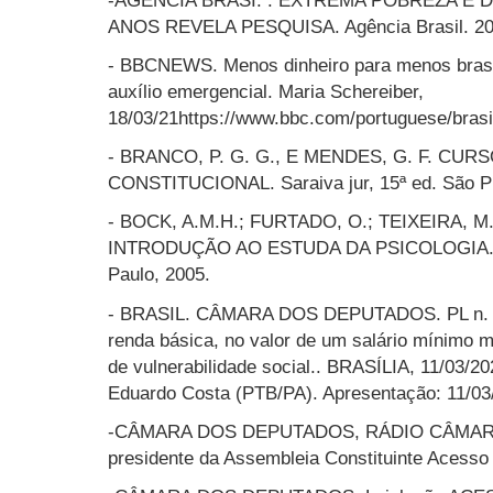
ANOS REVELA PESQUISA. Agência Brasil. 201
- BBCNEWS. Menos dinheiro para menos brasi
auxílio emergencial. Maria Schereiber,
18/03/21https://www.bbc.com/portuguese/bras
- BRANCO, P. G. G., E MENDES, G. F. CUR
CONSTITUCIONAL. Saraiva jur, 15ª ed. São Pu
- BOCK, A.M.H.; FURTADO, O.; TEIXEIRA, M
INTRODUÇÃO AO ESTUDA DA PSICOLOGIA. 13º
Paulo, 2005.
- BRASIL. CÂMARA DOS DEPUTADOS. PL n. 8
renda básica, no valor de um salário mínimo m
de vulnerabilidade social.. BRASÍLIA, 11/03/
Eduardo Costa (PTB/PA). Apresentação: 11/03
-CÂMARA DOS DEPUTADOS, RÁDIO CÂMARA, C
presidente da Assembleia Constituinte Acesso