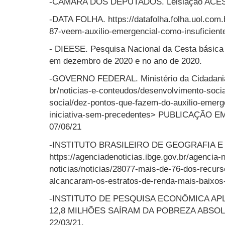
-CÂMARA DOS DEPUTADOS. Leislação ACES
-DATA FOLHA. https://datafolha.folha.uol.com.
87-veem-auxilio-emergencial-como-insuficient
- DIEESE. Pesquisa Nacional da Cesta básica
em dezembro de 2020 e no ano de 2020.
-GOVERNO FEDERAL. Ministério da Cidadania. 
br/noticias-e-conteudos/desenvolvimento-socia
social/dez-pontos-que-fazem-do-auxilio-emerg
iniciativa-sem-precedentes> PUBLICAÇÃO E
07/06/21
-INSTITUTO BRASILEIRO DE GEOGRAFIA E 
https://agenciadenoticias.ibge.gov.br/agencia-
noticias/noticias/28077-mais-de-76-dos-recurs
alcancaram-os-estratos-de-renda-mais-baixos
-INSTITUTO DE PESQUISA ECONÔMICA APLI
12,8 MILHÕES SAÍRAM DA POBREZA ABSOL
22/03/21.