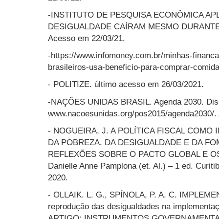
-INSTITUTO DE PESQUISA ECONÔMICA APLI
DESIGUALDADE CAÍRAM MESMO DURANTE A C
Acesso em 22/03/21.
-https://www.infomoney.com.br/minhas-financa
brasileiros-usa-beneficio-para-comprar-comida
- POLITIZE. último acesso em 26/03/2021.
-NAÇÕES UNIDAS BRASIL. Agenda 2030. Dis
www.nacoesunidas.org/pos2015/agenda2030/. 
- NOGUEIRA, J. A POLÍTICA FISCAL COM
DA POBREZA, DA DESIGUALDADE E DA FO
REFLEXÕES SOBRE O PACTO GLOBAL E OS 
Danielle Anne Pamplona (et. Al.) – 1 ed. Curi
2020.
- OLLAIK. L. G., SPÍNOLA, P. A. C. IMPL
reprodução das desigualdades na implementação
ARTIGO: INSTRUMENTOS GOVERNAMENT