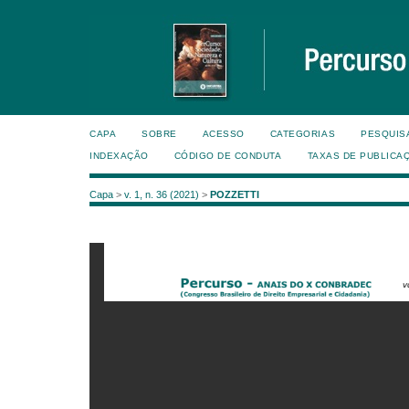
CAPA
SOBRE
ACESSO
CATEGORIAS
PESQUIS
INDEXAÇÃO
CÓDIGO DE CONDUTA
TAXAS DE PUBLICA
Capa
>
v. 1, n. 36 (2021)
>
POZZETTI