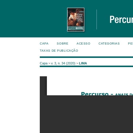
CAPA
SOBRE
ACESSO
CATEGORIAS
PE
TAXAS DE PUBLICAÇÃO
Capa
>
v. 3, n. 34 (2020)
>
LIMA