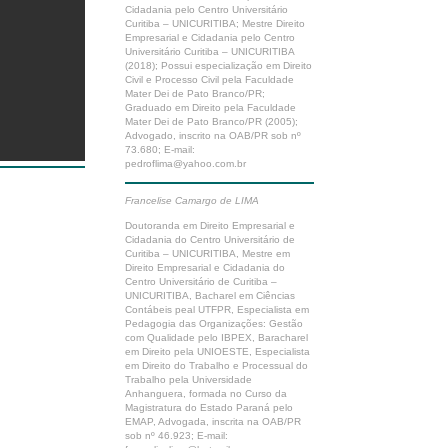
Cidadania pelo Centro Universitário
Curitiba – UNICURITIBA; Mestre Direito
Empresarial e Cidadania pelo Centro
Universitário Curitiba – UNICURITIBA
(2018); Possui especialização em Direito
Civil e Processo Civil pela Faculdade
Mater Dei de Pato Branco/PR;
Graduado em Direito pela Faculdade
Mater Dei de Pato Branco/PR (2005);
Advogado, inscrito na OAB/PR sob nº
73.680; E-mail:
pedroflima@yahoo.com.br
Francelise Camargo de LIMA
Doutoranda em Direito Empresarial e
Cidadania do Centro Universitário de
Curitiba – UNICURITIBA, Mestre em
Direito Empresarial e Cidadania do
Centro Universitário de Curitiba –
UNICURITIBA, Bacharel em Ciências
Contábeis peal UTFPR, Especialista em
Pedagogia das Organizações: Gestão
com Qualidade pelo IBPEX, Baracharel
em Direito pela UNIOESTE, Especialista
em Direito do Trabalho e Processual do
Trabalho pela Universidade
Anhanguera, formada no Curso da
Magistratura do Estado Paraná pelo
EMAP, Advogada, inscrita na OAB/PR
sob nº 46.923; E-mail: