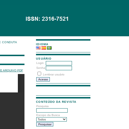
E CONDUTA
IDIOMA
USUÁRIO
Login
Senha
TE ARQUIVO PDF
Lembrar usuário
CONTEÚDO DA REVISTA
Pesquisa
Escopo da Busca