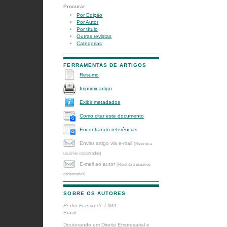
Procurar
Por Edição
Por Autor
Por título
Outras revistas
Categorias
FERRAMENTAS DE ARTIGOS
Resumo
Imprimir artigo
Exibir metadados
Como citar este documento
Encontrando referências
Enviar artigo via e-mail
(Restrito a
usuários cadastrados)
E-mail ao autor
(Restrito a usuários
cadastrados)
SOBRE OS AUTORES
Pedro Franco de LIMA
Brasil
Doutorando em Direito Empresarial e