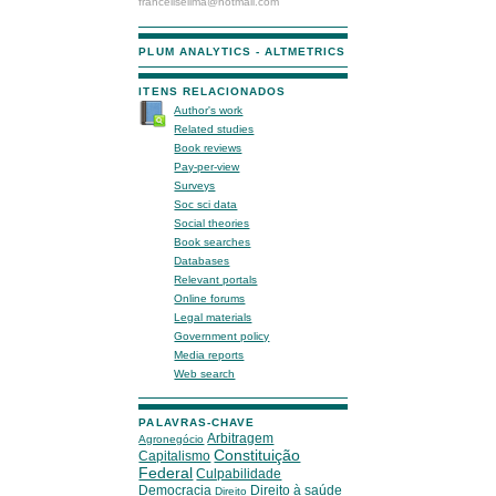
franceliselima@hotmail.com
PLUM ANALYTICS - ALTMETRICS
ITENS RELACIONADOS
Author's work
Related studies
Book reviews
Pay-per-view
Surveys
Soc sci data
Social theories
Book searches
Databases
Relevant portals
Online forums
Legal materials
Government policy
Media reports
Web search
PALAVRAS-CHAVE
Arbitragem
Agronegócio
Constituição
Capitalismo
Federal
Culpabilidade
Democracia
Direito à saúde
Direito