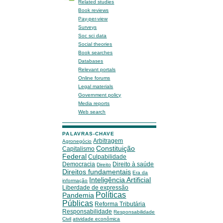
Related studies
Book reviews
Pay-per-view
Surveys
Soc sci data
Social theories
Book searches
Databases
Relevant portals
Online forums
Legal materials
Government policy
Media reports
Web search
PALAVRAS-CHAVE
Arbitragem
Agronegócio
Constituição
Capitalismo
Federal
Culpabilidade
Democracia
Direito à saúde
Direito
Direitos fundamentais
Era da
Inteligência Artificial
informação
Liberdade de expressão
Políticas
Pandemia
Públicas
Reforma Tributária
Responsabilidade
Responsabilidade
Civil
atividade econômica