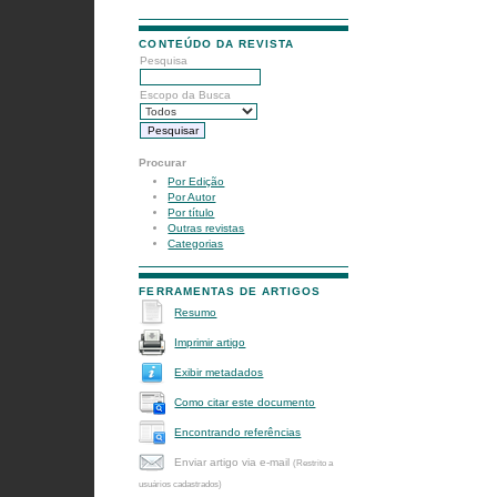
CONTEÚDO DA REVISTA
Pesquisa
Escopo da Busca
Procurar
Por Edição
Por Autor
Por título
Outras revistas
Categorias
FERRAMENTAS DE ARTIGOS
Resumo
Imprimir artigo
Exibir metadados
Como citar este documento
Encontrando referências
Enviar artigo via e-mail
(Restrito a
usuários cadastrados)