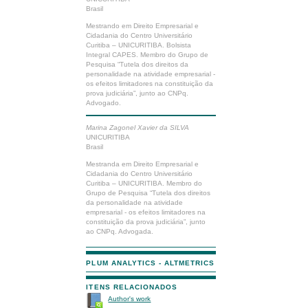
Brasil
Mestrando em Direito Empresarial e
Cidadania do Centro Universitário
Curitiba – UNICURITIBA. Bolsista
Integral CAPES. Membro do Grupo de
Pesquisa “Tutela dos direitos da
personalidade na atividade empresarial -
os efeitos limitadores na constituição da
prova judiciária”, junto ao CNPq.
Advogado.
Marina Zagonel Xavier da SILVA
UNICURITIBA
Brasil
Mestranda em Direito Empresarial e
Cidadania do Centro Universitário
Curitiba – UNICURITIBA. Membro do
Grupo de Pesquisa “Tutela dos direitos
da personalidade na atividade
empresarial - os efeitos limitadores na
constituição da prova judiciária”, junto
ao CNPq. Advogada.
PLUM ANALYTICS - ALTMETRICS
ITENS RELACIONADOS
Author's work