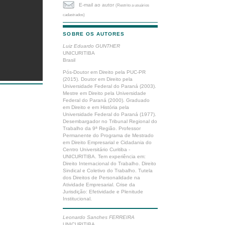
E-mail ao autor
(Restrito a usuários
cadastrados)
SOBRE OS AUTORES
Luiz Eduardo GUNTHER
UNICURITIBA
Brasil
Pós-Doutor em Direito pela PUC-PR
(2015). Doutor em Direito pela
Universidade Federal do Paraná (2003).
Mestre em Direito pela Universidade
Federal do Paraná (2000). Graduado
em Direito e em História pela
Universidade Federal do Paraná (1977).
Desembargador no Tribunal Regional do
Trabalho da 9ª Região. Professor
Permanente do Programa de Mestrado
em Direito Empresarial e Cidadania do
Centro Universitário Curitiba -
UNICURITIBA. Tem experiência em:
Direito Internacional do Trabalho. Direito
Sindical e Coletivo do Trabalho. Tutela
dos Direitos de Personalidade na
Atividade Empresarial. Crise da
Jurisdição: Efetividade e Plenitude
Institucional.
Leonardo Sanches FERREIRA
UNICURITIBA