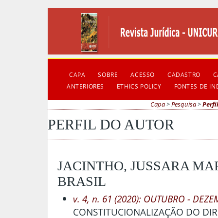
CAPA
SOBRE
ACESSO
CADASTRO
C
ANTERIORES
ETHICS POLICY
FONTES DE I
Capa
>
Pesquisa
>
Perfi
PERFIL DO AUTOR
JACINTHO, JUSSARA MA
BRASIL
v. 4, n. 61 (2020): OUTUBRO - DEZ
CONSTITUCIONALIZAÇÃO DO DIRE