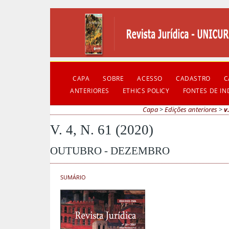
CAPA
SOBRE
ACESSO
CADASTRO
C
ANTERIORES
ETHICS POLICY
FONTES DE I
Capa
>
Edições anteriores
>
v
V. 4, N. 61 (2020)
OUTUBRO - DEZEMBRO
SUMÁRIO