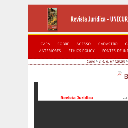
CAPA
SOBRE
ACESSO
CADASTRO
C
ANTERIORES
ETHICS POLICY
FONTES DE I
Capa
>
v. 4, n. 61 (2020)
B