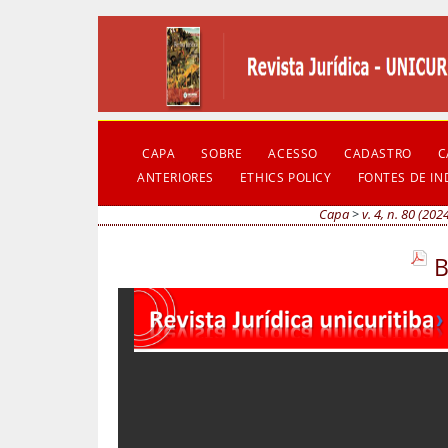
CAPA
SOBRE
ACESSO
CADASTRO
C
ANTERIORES
ETHICS POLICY
FONTES DE I
Capa
>
v. 4, n. 80 (202
B