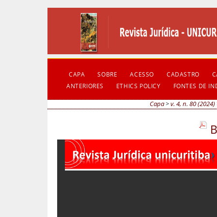
CAPA
SOBRE
ACESSO
CADASTRO
C
ANTERIORES
ETHICS POLICY
FONTES DE I
Capa
>
v. 4, n. 80 (2024)
B