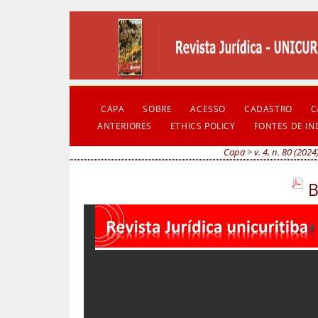
CAPA
SOBRE
ACESSO
CADASTRO
C
ANTERIORES
ETHICS POLICY
FONTES DE I
Capa
>
v. 4, n. 80 (2024
B