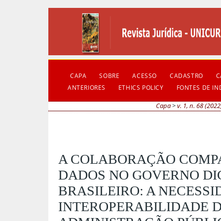
CAPA
SOBRE
ACESSO
CADASTRO
C
ANTERIORES
ETHICS POLICY
FONTES DE I
Capa
>
v. 1, n. 68 (2022
A COLABORAÇÃO COMP
DADOS NO GOVERNO DI
BRASILEIRO: A NECESSI
INTEROPERABILIDADE D