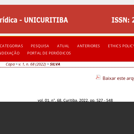
CATEGORIAS
PESQUISA
ATUAL
ANTERIORES
ETHICS POLIC
INDEXAÇÃO
PORTAL DE PERIÓDICOS
Capa
>
v. 1, n. 68 (2022)
>
SILVA
Baixar este ar