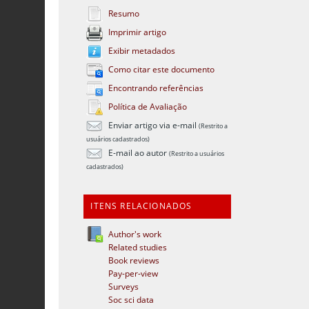
Resumo
Imprimir artigo
Exibir metadados
Como citar este documento
Encontrando referências
Política de Avaliação
Enviar artigo via e-mail
(Restrito a
usuários cadastrados)
E-mail ao autor
(Restrito a usuários
cadastrados)
ITENS RELACIONADOS
Author's work
Related studies
Book reviews
Pay-per-view
Surveys
Soc sci data