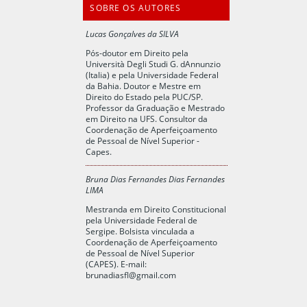
SOBRE OS AUTORES
Lucas Gonçalves da SILVA
Pós-doutor em Direito pela
Università Degli Studi G. dAnnunzio
(Italia) e pela Universidade Federal
da Bahia. Doutor e Mestre em
Direito do Estado pela PUC/SP.
Professor da Graduação e Mestrado
em Direito na UFS. Consultor da
Coordenação de Aperfeiçoamento
de Pessoal de Nível Superior -
Capes.
Bruna Dias Fernandes Dias Fernandes
LIMA
Mestranda em Direito Constitucional
pela Universidade Federal de
Sergipe. Bolsista vinculada a
Coordenação de Aperfeiçoamento
de Pessoal de Nível Superior
(CAPES). E-mail:
brunadiasfl@gmail.com