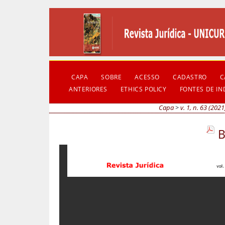
CAPA
SOBRE
ACESSO
CADASTRO
C
ANTERIORES
ETHICS POLICY
FONTES DE I
Capa
>
v. 1, n. 63 (2021
B