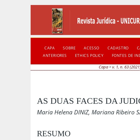
CAPA
SOBRE
ACESSO
CADASTRO
C
ANTERIORES
ETHICS POLICY
FONTES DE I
Capa
>
v. 1, n. 63 (2021
AS DUAS FACES DA JUD
Maria Helena DINIZ, Mariana Ribeiro
RESUMO