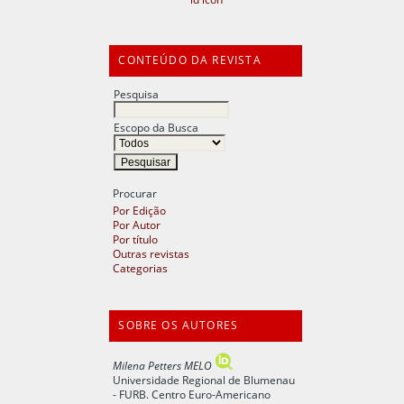
CONTEÚDO DA REVISTA
Pesquisa
Escopo da Busca
Procurar
Por Edição
Por Autor
Por título
Outras revistas
Categorias
SOBRE OS AUTORES
Milena Petters MELO
Universidade Regional de Blumenau
- FURB. Centro Euro-Americano