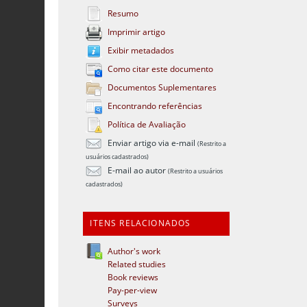
Resumo
Imprimir artigo
Exibir metadados
Como citar este documento
Documentos Suplementares
Encontrando referências
Política de Avaliação
Enviar artigo via e-mail
(Restrito a
usuários cadastrados)
E-mail ao autor
(Restrito a usuários
cadastrados)
ITENS RELACIONADOS
Author's work
Related studies
Book reviews
Pay-per-view
Surveys