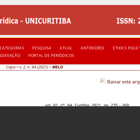
CATEGORIAS
PESQUISA
ATUAL
ANTERIORES
ETHICS POLIC
INDEXAÇÃO
PORTAL DE PERIÓDICOS
Capa
>
v. 2, n. 64 (2021)
>
MELO
Baixar este ar