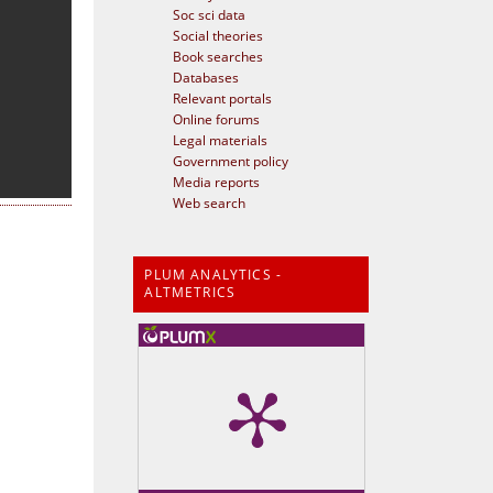
Soc sci data
Social theories
Book searches
Databases
Relevant portals
Online forums
Legal materials
Government policy
Media reports
Web search
PLUM ANALYTICS -
ALTMETRICS