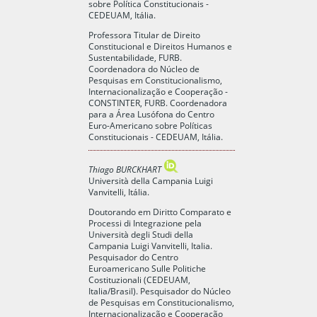
sobre Política Constitucionais -
CEDEUAM, Itália.
Professora Titular de Direito
Constitucional e Direitos Humanos e
Sustentabilidade, FURB.
Coordenadora do Núcleo de
Pesquisas em Constitucionalismo,
Internacionalização e Cooperação -
CONSTINTER, FURB. Coordenadora
para a Área Lusófona do Centro
Euro-Americano sobre Políticas
Constitucionais - CEDEUAM, Itália.
Thiago BURCKHART
Università della Campania Luigi
Vanvitelli, Itália.
Doutorando em Diritto Comparato e
Processi di Integrazione pela
Università degli Studi della
Campania Luigi Vanvitelli, Italia.
Pesquisador do Centro
Euroamericano Sulle Politiche
Costituzionali (CEDEUAM,
Italia/Brasil). Pesquisador do Núcleo
de Pesquisas em Constitucionalismo,
Internacionalização e Cooperação