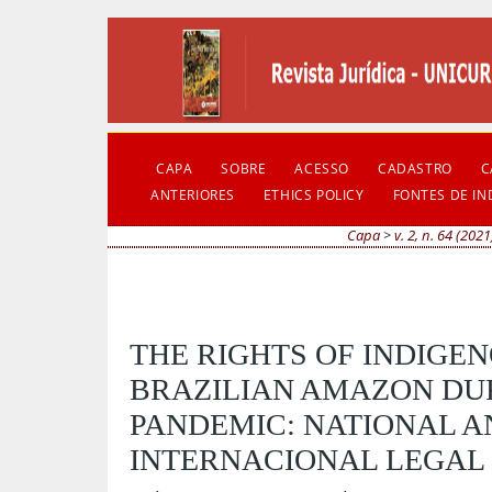
CAPA
SOBRE
ACESSO
CADASTRO
C
ANTERIORES
ETHICS POLICY
FONTES DE I
Capa
>
v. 2, n. 64 (2021
THE RIGHTS OF INDIGEN
BRAZILIAN AMAZON DUR
PANDEMIC: NATIONAL A
INTERNACIONAL LEGAL