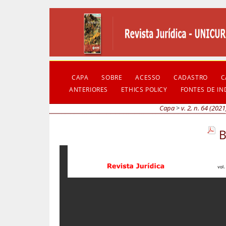
CAPA
SOBRE
ACESSO
CADASTRO
C
ANTERIORES
ETHICS POLICY
FONTES DE I
Capa
>
v. 2, n. 64 (2021
B