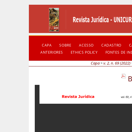
CAPA
SOBRE
ACESSO
CADASTRO
C
ANTERIORES
ETHICS POLICY
FONTES DE I
Capa
>
v. 2, n. 69 (2022)
B