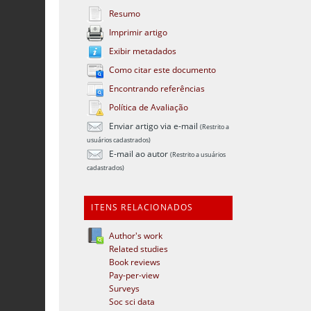
Resumo
Imprimir artigo
Exibir metadados
Como citar este documento
Encontrando referências
Política de Avaliação
Enviar artigo via e-mail
(Restrito a
usuários cadastrados)
E-mail ao autor
(Restrito a usuários
cadastrados)
ITENS RELACIONADOS
Author's work
Related studies
Book reviews
Pay-per-view
Surveys
Soc sci data