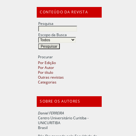
CONTEÚDO DA REVISTA
Pesquisa
Escopo da Busca
Procurar
Por Edição
Por Autor
Por título
Outras revistas
Categorias
SOBRE OS AUTORES
Daniel FERREIRA
Centro Universitário Curitiba -
UNICURITIBA
Brasil
Pós-Doutorando pela Faculdade de