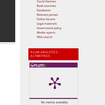
Social theories
Book searches
Databases
Relevant portals
Online forums
Legal materials
Government policy
Media reports
Web search
PLUM ANALYTICS -
ALTMETRICS
No metrics available.