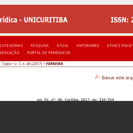
CATEGORIAS
PESQUISA
ATUAL
ANTERIORES
ETHICS POLIC
INDEXAÇÃO
PORTAL DE PERIÓDICOS
Capa
>
v. 1, n. 46 (2017)
>
FERREIRA
Baixar este ar