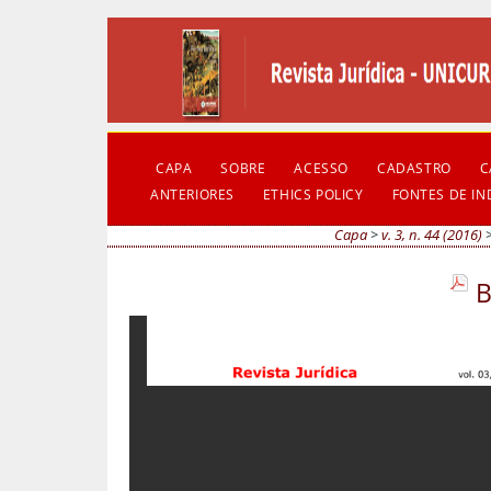
CAPA
SOBRE
ACESSO
CADASTRO
C
ANTERIORES
ETHICS POLICY
FONTES DE I
Capa
>
v. 3, n. 44 (2016)
B