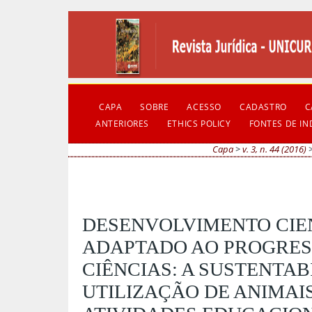
CAPA
SOBRE
ACESSO
CADASTRO
C
ANTERIORES
ETHICS POLICY
FONTES DE I
Capa
>
v. 3, n. 44 (2016)
DESENVOLVIMENTO CIE
ADAPTADO AO PROGRES
CIÊNCIAS: A SUSTENTAB
UTILIZAÇÃO DE ANIMAI