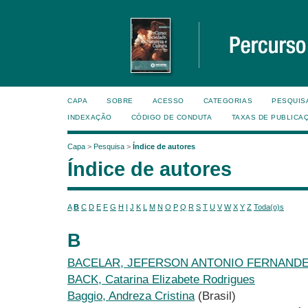
CAPA
SOBRE
ACESSO
CATEGORIAS
PESQUIS
INDEXAÇÃO
CÓDIGO DE CONDUTA
TAXAS DE PUBLICA
Capa
>
Pesquisa
>
Índice de autores
Índice de autores
A
B
C
D
E
F
G
H
I
J
K
L
M
N
O
P
Q
R
S
T
U
V
W
X
Y
Z
Toda(o)s
B
BACELAR, JEFERSON ANTONIO FERNAND
BACK, Catarina Elizabete Rodrigues
Baggio, Andreza Cristina
(Brasil)