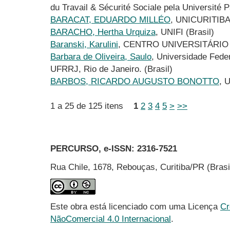
du Travail & Sécurité Sociale pela Université P
BARACAT, EDUARDO MILLÉO
, UNICURITIBA 
BARACHO, Hertha Urquiza
, UNIFI (Brasil)
Baranski, Karulini
, CENTRO UNIVERSITÁRIO C
Barbara de Oliveira, Saulo
, Universidade Feder
UFRRJ, Rio de Janeiro. (Brasil)
BARBOS, RICARDO AUGUSTO BONOTTO
, 
1 a 25 de 125 itens
1
2
3
4
5
>
>>
PERCURSO, e-ISSN:
2316-7521
Rua Chile, 1678, Rebouças, Curitiba/PR (Bras
Este obra está licenciado com uma Licença
Cr
NãoComercial 4.0 Internacional
.