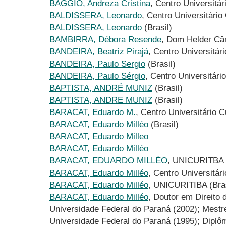
BAGGIO, Andreza Cristina
, Centro Universitár
BALDISSERA, Leonardo
, Centro Universitário
BALDISSERA, Leonardo
(Brasil)
BAMBIRRA, Débora Resende
, Dom Helder Câm
BANDEIRA, Beatriz Pirajá
, Centro Universitár
BANDEIRA, Paulo Sergio
(Brasil)
BANDEIRA, Paulo Sérgio
, Centro Universitári
BAPTISTA, ANDRÉ MUNIZ
(Brasil)
BAPTISTA, ANDRE MUNIZ
(Brasil)
BARACAT, Eduardo M.
, Centro Universitário 
BARACAT, Eduardo Milléo
(Brasil)
BARACAT, Eduardo Milleo
BARACAT, Eduardo Milléo
BARACAT, EDUARDO MILLÉO
, UNICURITBA (
BARACAT, Eduardo Milléo
, Centro Universitár
BARACAT, Eduardo Milléo
, UNICURITIBA (Bras
BARACAT, Eduardo Milléo
, Doutor em Direito 
Universidade Federal do Paraná (2002); Mestre
Universidade Federal do Paraná (1995); Diplôme