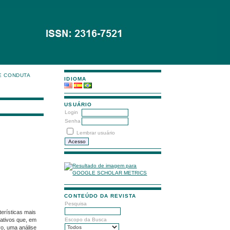
E CONDUTA
IDIOMA
USUÁRIO
Login
Senha
Lembrar usuário
CONTEÚDO DA REVISTA
Pesquisa
erísticas mais
mativos que, em
Escopo da Busca
vo, uma análise