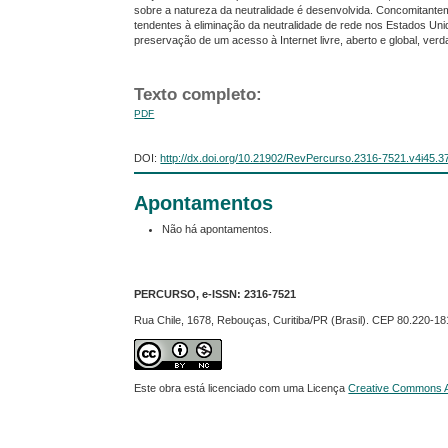
sobre a natureza da neutralidade é desenvolvida. Concomitante
tendentes à eliminação da neutralidade de rede nos Estados Uni
preservação de um acesso à Internet livre, aberto e global, ver
Texto completo:
PDF
DOI:
http://dx.doi.org/10.21902/RevPercurso.2316-7521.v4i45.3
Apontamentos
Não há apontamentos.
PERCURSO, e-ISSN:
2316-7521
Rua Chile, 1678, Rebouças, Curitiba/PR (Brasil). CEP 80.220-18
Este obra está licenciado com uma Licença
Creative Commons At