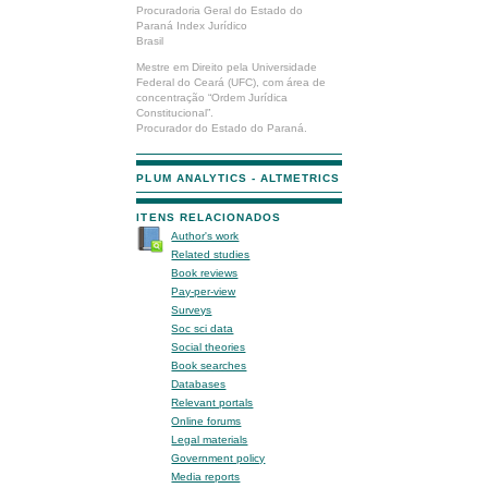
Procuradoria Geral do Estado do
Paraná Index Jurídico
Brasil
Mestre em Direito pela Universidade
Federal do Ceará (UFC), com área de
concentração “Ordem Jurídica
Constitucional”.
Procurador do Estado do Paraná.
PLUM ANALYTICS - ALTMETRICS
ITENS RELACIONADOS
Author's work
Related studies
Book reviews
Pay-per-view
Surveys
Soc sci data
Social theories
Book searches
Databases
Relevant portals
Online forums
Legal materials
Government policy
Media reports