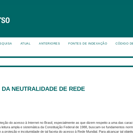
SQUISA
ATUAL
ANTERIORES
FONTES DE INDEXAÇÃO
CÓDIGO D
 DA NEUTRALIDADE DE REDE
eção do acesso à Internet no Brasil, especialmente as que dizem respeito a uma das caract
a leitura ampla e sistemática da Constituição Federal de 1988, buscam-se fundamentos nor
 a proteção e incolumidade de tal faceta do acesso à Rede Mundial. Para alcançar tal objeti