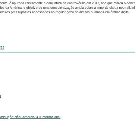
mente, é apurada criticamente a conjuntura da controvérsia em 2017, ano que marca o adve
dos da América, e objetiva-se uma conscientização ampla sobre a importância da neutralida
dadeiros pressupostos necessários ao regular gozo de direitos humanos em âmbito digital.
772
1
ribuição-NãoComercial 4.0 Internacional
.