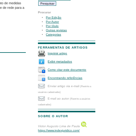
nto de medidas
de de rede para a
Procurar
Por Edição
Por Autor
Por título
Outras revistas
Categorias
FERRAMENTAS DE ARTIGOS
Imprimir artigo
Exibir metadados
Como citar este documento
Encontrando referências
Enviar artigo via e-mail
(Restrito a
usuários cadastrados)
E-mail ao autor
(Restrito a usuários
cadastrados)
SOBRE O AUTOR
Victor Augusto Lima de Paula
https://www.indexjuridico.com/