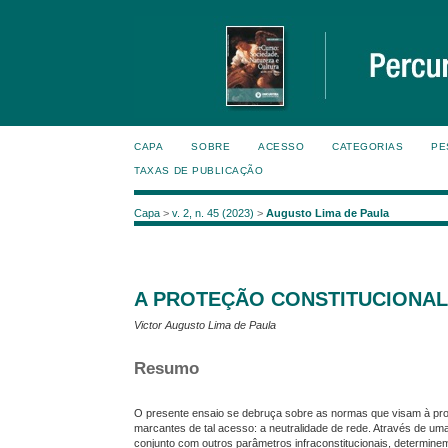
CAPA
SOBRE
ACESSO
CATEGORIAS
PE
TAXAS DE PUBLICAÇÃO
Capa
>
v. 2, n. 45 (2023)
>
Augusto Lima de Paula
A PROTEÇÃO CONSTITUCIONAL
Victor Augusto Lima de Paula
Resumo
O presente ensaio se debruça sobre as normas que visam à prot
marcantes de tal acesso: a neutralidade de rede. Através de um
conjunto com outros parâmetros infraconstitucionais, determinem