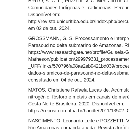
BRITO, A. C. L.; Pozzetti, V. C. Mercado de 
Comunidades Indígenas e Tradicionais. Percurso
Disponível em:
http://revista.unicuritiba.edu.br/index.php/per
em 02 de out. 2024.
GROSSMANN, G. S. Processamento e interpre
Parasoud no delta submarino do Amazonas. Rio
https://www.researchgate.net/profile/Guisela
Matheson/publication/299979331_processame
_UFF/links/570796fa08ae2eb9421bd039/proces
dados-sismicos-de-parasound-no-delta-submar
consultado em 04 de out. 2024.
MATOS, Christiene Rafaela Lucas de. Acúmulo
nitrogênio, fósforo e metais em canais de ma
Costa Norte Brasileira. 2020. Disponível em:
https://repositorio.ufpa.br/handle/2011/13502.
NASCIMENTO, Leonardo Leite e POZZETTI, Valm
Rio Amazonas comanda a vida. Revista Jurídica 