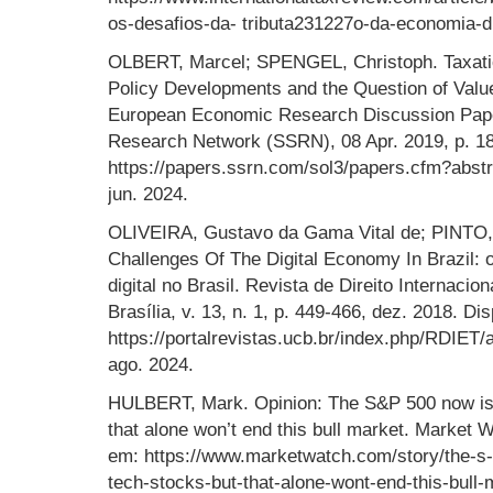
os-desafios-da- tributa231227o-da-economia-di
OLBERT, Marcel; SPENGEL, Christoph. Taxatio
Policy Developments and the Question of Valu
European Economic Research Discussion Pape
Research Network (SSRN), 08 Apr. 2019, p. 18
https://papers.ssrn.com/sol3/papers.cfm?abs
jun. 2024.
OLIVEIRA, Gustavo da Gama Vital de; PINTO, 
Challenges Of The Digital Economy In Brazil: 
digital no Brasil. Revista de Direito Internaci
Brasília, v. 13, n. 1, p. 449-466, dez. 2018. Di
https://portalrevistas.ucb.br/index.php/RDIET/
ago. 2024.
HULBERT, Mark. Opinion: The S&P 500 now is t
that alone won’t end this bull market. Market 
em: https://www.marketwatch.com/story/the-s-
tech-stocks-but-that-alone-wont-end-this-bul