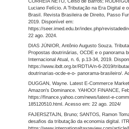
CORREIA NETO, Celso de Barros; RODRIGU
Luciano Felício. A Tributação na Era Digital e 
Brasil. Revista Brasileira de Direito, Passo Fun
2019. Disponível em:
https://seer.imed.edu.br/index.php/revistadedir
22 ago. 2024.
DIAS JÚNIOR, Antônio Augusto Souza. Tributa
Propostas doutrinárias, OCDE e o panorama bras
Internacional Atual, n. 6, p.13-34, 2019. Dispo
https://www.ibdt.org.br/RDTIA/n-6-2019/tribut
doutrinarias-ocde-e-o- panorama-brasileiro/. 
DUGGAN, Wayne. Latest E-Commerce Market 
Amazon's Dominance. YAHOO! FINANCE, Feb. 
https://finance.yahoo.com/news/latest-e-com
185120510.html. Acesso em: 22 ago. 2024/
FAJERSZTAJN, Bruno; SANTOS, Ramon Tomaze
desafios da tributação da economia digital. IT
https://www.internationaltaxreview.com/articl