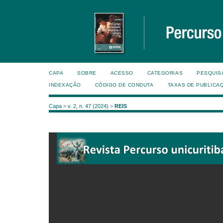
CAPA
SOBRE
ACESSO
CATEGORIAS
PESQUIS
INDEXAÇÃO
CÓDIGO DE CONDUTA
TAXAS DE PUBLICA
Capa
>
v. 2, n. 47 (2024)
>
REIS