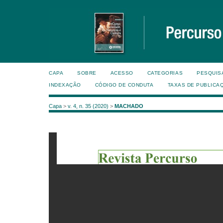
CAPA
SOBRE
ACESSO
CATEGORIAS
PESQUIS
INDEXAÇÃO
CÓDIGO DE CONDUTA
TAXAS DE PUBLICA
Capa
>
v. 4, n. 35 (2020)
>
MACHADO