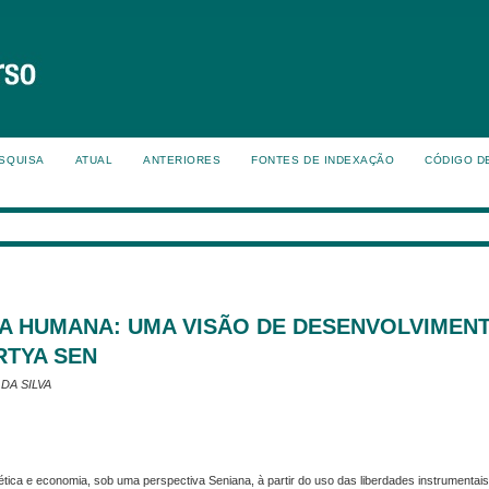
SQUISA
ATUAL
ANTERIORES
FONTES DE INDEXAÇÃO
CÓDIGO D
TA HUMANA: UMA VISÃO DE DESENVOLVIMEN
RTYA SEN
DA SILVA
 ética e economia, sob uma perspectiva Seniana, à partir do uso das liberdades instrumentai