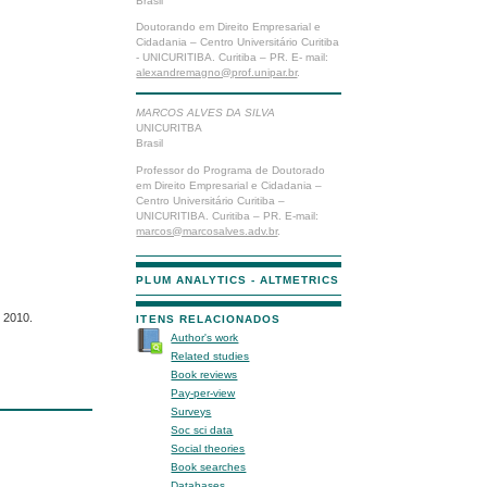
Brasil
Doutorando em Direito Empresarial e
Cidadania – Centro Universitário Curitiba
- UNICURITIBA. Curitiba – PR. E- mail:
alexandremagno@prof.unipar.br
.
MARCOS ALVES DA SILVA
UNICURITBA
Brasil
Professor do Programa de Doutorado
em Direito Empresarial e Cidadania –
Centro Universitário Curitiba –
UNICURITIBA. Curitiba – PR. E-mail:
marcos@marcosalves.adv.br
.
PLUM ANALYTICS - ALTMETRICS
 2010.
ITENS RELACIONADOS
Author's work
Related studies
Book reviews
Pay-per-view
Surveys
Soc sci data
Social theories
Book searches
Databases