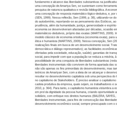
fundamento e alcance das liberdades substantivas na justificati
uma concepção de Amartya Sen, se sustentam como ferramentas 
pesquisa de natureza qualitativa e revisão bibliográfica. A eco
uma concepção de resposta matemático lógico-dedutiva, e, por o
(SEN, 1999). Nessa reflexão, Sen (1999, p. 38), utilizando-se d
do autodomínio, reportando-se ao pensamento dos Estóicos, ao 
prudência, além da humanidade, justiça, generosidade e espírito 
economia se desenvolveram afastadas por décadas, ocasião em 
matemáticos-dedutivos, próprio das exatas (MARTINS, 2009). I
modelo clássico de economia ortodoxa (economia exata), para 
ética e humanista (MARTINS, 2009). Nessa concepção, Sen (2000, 
realizações finais em busca de um desenvolvimento social. Tratam-
democrática e diálogo representativo); as facilidades econômic
ofertadas pela sociedade, educação, saúde); garantias de trans
social, para impedir com que a população se reduza a miséria, à
possibilidade de uma conquista de liberdades substantivas (redu
liberdades instrumentais não convivem de forma apartada das sub
não são apenas os fins primordiais do desenvolvimento, mas tamb
teóricos de Amartyan Sen, com a ideia de se alcançar o desenv
resultar no desenvolvimento capitalista sob uma perspectiva do l
no capitalismo de Stakeholders. É preciso analisar o capitalis
cadeia produtiva da empresa, quais sejam, os trabalhadores e 
2010, p. 364). Para tanto, o capitalismo humanista vislumbra a e
em prol da dignidade da pessoa humana, criando oportunidade as
solidário, com enfoque nos direitos humanos (BALERA; SAYEG, 20
liberdades instrumentais, para fins de consecução das liberdad
desenvolvimento econômico social, sempre preocupado com o ou