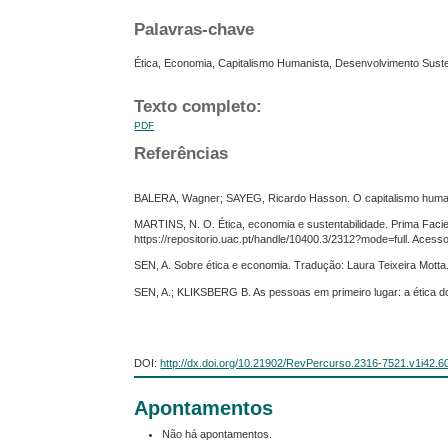
Palavras-chave
Ética, Economia, Capitalismo Humanista, Desenvolvimento Suste
Texto completo:
PDF
Referências
BALERA, Wagner; SAYEG, Ricardo Hasson. O capitalismo humanist
MARTINS, N. O. Ética, economia e sustentabilidade. Prima Facie –
https://repositorio.uac.pt/handle/10400.3/2312?mode=full. Acess
SEN, A. Sobre ética e economia. Tradução: Laura Teixeira Motta
SEN, A.; KLIKSBERG B. As pessoas em primeiro lugar: a ética 
DOI:
http://dx.doi.org/10.21902/RevPercurso.2316-7521.v1i42.6
Apontamentos
Não há apontamentos.