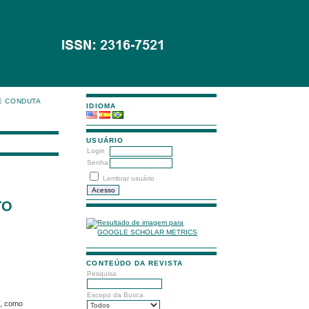
E CONDUTA
IDIOMA
USUÁRIO
Login
Senha
Lembrar usuário
TO
CONTEÚDO DA REVISTA
Pesquisa
Escopo da Busca
s, como