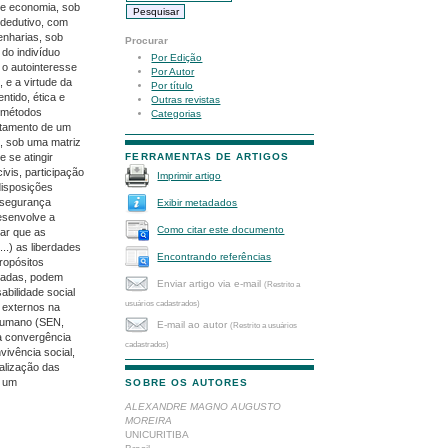
a e economia, sob
 dedutivo, com
enharias, sob
Procurar
 do indivíduo
Por Edição
 o autointeresse
Por Autor
 e a virtude da
Por título
ntido, ética e
Outras revistas
e métodos
Categorias
stamento de um
, sob uma matriz
 se atingir
FERRAMENTAS DE ARTIGOS
ivis, participação
Imprimir artigo
disposições
e segurança
Exibir metadados
desenvolve a
Como citar este documento
mar que as
..) as liberdades
Encontrando referências
ropósitos
itadas, podem
Enviar artigo via e-mail
(Restrito a
abilidade social
usuários cadastrados)
s externos na
 humano (SEN,
E-mail ao autor
(Restrito a usuários
na convergência
cadastrados)
vivência social,
alização das
e um
SOBRE OS AUTORES
ALEXANDRE MAGNO AUGUSTO
MOREIRA
UNICURITIBA