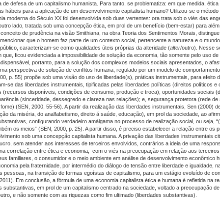
va de defesa de um capitalismo humanista. Para tanto, se problematiza: em que medida, étic
hábeis para a aplicação de um desenvolvimento capitalista humano? Utilizou-se o método
nomia moderna do Século XX foi desenvolvida sob duas vertentes: ora trata sob o viés das eng
utro lado, tratada sob uma concepção ética, em prol de um benefício (bem-estar) para além
o conceito de prudência na visão Smithiana, na obra Teoria dos Sentimentos Morais, distingue
mencionar que o homem faz parte de um contexto social, pertencente a natureza e o mundo,
público, caracterizam-se como qualidades úteis próprias da alteridade (
alter
/outro). Nesse se
que, ficou evidenciada a impossibilidade de solução da economia, tão somente pelo uso d
ndispensável, portanto, para a solução dos complexos modelos sociais apresentados, o afa
uma perspectiva de solução de conflitos humana, regulado por um modelo de comportamento
p. 55) propõe sob uma visão do uso de liberdade(s), práticas instrumentais, para efeito de
se das liberdades instrumentais, tipificadas pelas liberdades políticas (direitos políticos e c
as (recursos disponíveis, condições de consumo, produção e troca); oportunidades sociais (
parência (sinceridade, dessegredo e clareza nas relações); e, segurança protetora (rede d
 fome) (SEN, 2000, 55-56). A partir da realização das liberdades instrumentais, Sen (2000) 
ção da miséria, do analfabetismo, direito á saúde, educação), em prol da sociedade, ao afir
stantivas, configurando verdadeiro amálgama no processo de realização social, ou seja, “(.
ém os meios” (SEN, 2000, p. 25). A partir disso, é preciso estabelecer a relação entre os p
olvimento sob uma concepção capitalista humana. A privação das liberdades instrumentais c
ucro, sem atender aos interesses de terceiros envolvidos, contrários a ideia de uma respons
mo na correlação entre ética e economia, com o viés na preocupação em relação aos terceiro
seus familiares, o consumidor e o meio ambiente em análise de desenvolvimento econômico
conomia pela fraternidade, por intermédio do diálogo de tensão entre liberdade e igualdade, 
 pessoas, na transição de formas egoístas de capitalismo, para um estágio evoluído de con
11). Em conclusão, a fórmula de uma economia capitalista ética e humana é refletida na re
es substantivas, em prol de um capitalismo centrado na sociedade, voltado a preocupação d
tro, e não somente com as riquezas como fim ultimado (liberdades substantivas).