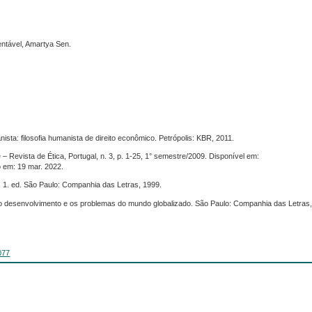
ntável, Amartya Sen.
a: filosofia humanista de direito econômico. Petrópolis: KBR, 2011.
 Revista de Ética, Portugal, n. 3, p. 1-25, 1° semestre/2009. Disponível em:
o em: 19 mar. 2022.
. 1. ed. São Paulo: Companhia das Letras, 1999.
do desenvolvimento e os problemas do mundo globalizado. São Paulo: Companhia das Letras,
077