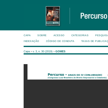
CAPA
SOBRE
ACESSO
CATEGORIAS
PESQUIS
INDEXAÇÃO
CÓDIGO DE CONDUTA
TAXAS DE PUBLICA
Capa
>
v. 3, n. 30 (2019)
>
GOMES