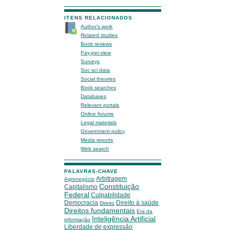
ITENS RELACIONADOS
Author's work
Related studies
Book reviews
Pay-per-view
Surveys
Soc sci data
Social theories
Book searches
Databases
Relevant portals
Online forums
Legal materials
Government policy
Media reports
Web search
PALAVRAS-CHAVE
Arbitragem
Agronegócio
Constituição
Capitalismo
Federal
Culpabilidade
Democracia
Direito à saúde
Direito
Direitos fundamentais
Era da
Inteligência Artificial
informação
Liberdade de expressão