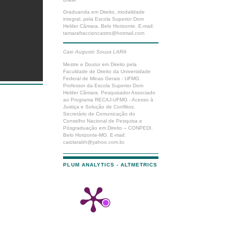
Graduanda em Direito, modalidade
integral, pela Escola Superior Dom
Helder Câmara. Belo Horizonte. E-mail:
tamarafraccioncastro@hotmail.com
Caio Augusto Souza LARA
Mestre e Doutor em Direito pela
Faculdade de Direito da Universidade
Federal de Minas Gerais - UFMG.
Professor da Escola Superior Dom
Helder Câmara. Pesquisador Associado
ao Programa RECAJ-UFMG - Acesso à
Justiça e Solução de Conflitos.
Secretário de Comunicação do
Conselho Nacional de Pesquisa e
Pósgraduação em Direito – CONPEDI.
Belo Horizonte-MG. E-mail:
caiolarabh@yahoo.com.br
.
PLUM ANALYTICS - ALTMETRICS