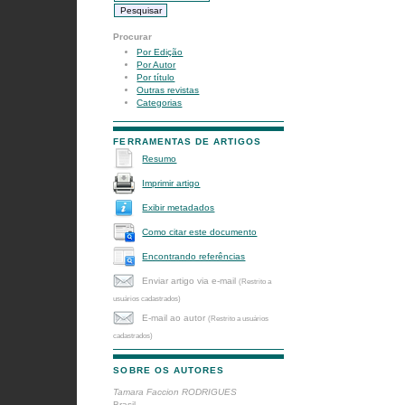
Procurar
Por Edição
Por Autor
Por título
Outras revistas
Categorias
FERRAMENTAS DE ARTIGOS
Resumo
Imprimir artigo
Exibir metadados
Como citar este documento
Encontrando referências
Enviar artigo via e-mail
(Restrito a
usuários cadastrados)
E-mail ao autor
(Restrito a usuários
cadastrados)
SOBRE OS AUTORES
Tamara Faccion RODRIGUES
Brasil