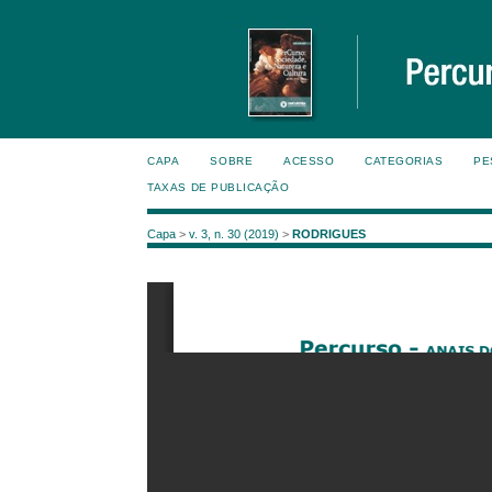
CAPA
SOBRE
ACESSO
CATEGORIAS
PE
TAXAS DE PUBLICAÇÃO
Capa
>
v. 3, n. 30 (2019)
>
RODRIGUES