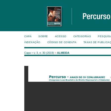
CAPA
SOBRE
ACESSO
CATEGORIAS
PESQUIS
INDEXAÇÃO
CÓDIGO DE CONDUTA
TAXAS DE PUBLICA
Capa
>
v. 3, n. 30 (2019)
>
ALMEIDA