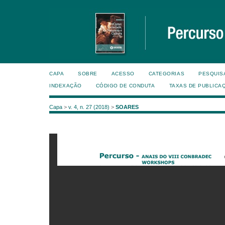
CAPA
SOBRE
ACESSO
CATEGORIAS
PESQUIS
INDEXAÇÃO
CÓDIGO DE CONDUTA
TAXAS DE PUBLICA
Capa
>
v. 4, n. 27 (2018)
>
SOARES