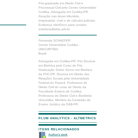
Pós-graduada em Direito Civil e
Processual Civil pelo Centro Universitário
Curitiba. Advogada em Curitiba-PR.
Atuação nas áreas tributária,
empresarial, cível e de cálculos judiciais.
Endereço eletrônico para contato:
estefania@dda.adv.br
Fernanda SCHAEFER
Centro Universitário Curitiba -
UNICURITIBA
Brasil
Advogada em Curitiba-PR. Pós Doutora
em Bioética pelo Curso de Pós
Graduação
Stricto Sensu
em Bioética
da PUC-PR. Doutora em Direito das
Relações Sociais pela Universidade
Federal do Paraná. Professora de
Direito Civil do curso de Direito da
Faculdade Estácio de Curitiba.
Professora de Direito Civil e Biodireito
Unicuritiba. Membro da Comissão de
Ensino Jurídico da OAB-PR.
PLUM ANALYTICS - ALTMETRICS
ITENS RELACIONADOS
Author's work