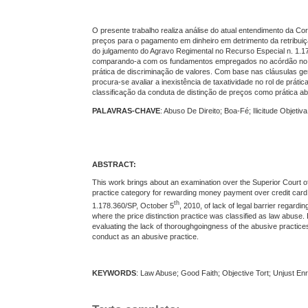
O presente trabalho realiza análise do atual entendimento da Co
preços para o pagamento em dinheiro em detrimento da retribuição 
do julgamento do Agravo Regimental no Recurso Especial n. 1.178
comparando-a com os fundamentos empregados no acórdão no Rec
prática de discriminação de valores. Com base nas cláusulas ger
procura-se avaliar a inexistência de taxatividade no rol de prá
classificação da conduta de distinção de preços como prática ab
PALAVRAS-CHAVE
: Abuso De Direito; Boa-Fé; Ilicitude Objetiva
ABSTRACT:
This work brings about an examination over the Superior Court 
practice category for rewarding money payment over credit card fi
th
1.178.360/SP, October 5
, 2010, of lack of legal barrier regardi
where the price distinction practice was classified as law abuse. 
evaluating the lack of thoroughgoingness of the abusive practices
conduct as an abusive practice.
KEYWORDS
: Law Abuse; Good Faith; Objective Tort; Unjust En