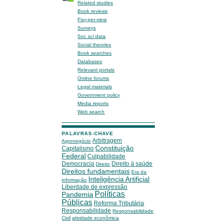
Related studies
Book reviews
Pay-per-view
Surveys
Soc sci data
Social theories
Book searches
Databases
Relevant portals
Online forums
Legal materials
Government policy
Media reports
Web search
PALAVRAS-CHAVE
Arbitragem
Agronegócio
Constituição
Capitalismo
Federal
Culpabilidade
Democracia
Direito à saúde
Direito
Direitos fundamentais
Era da
Inteligência Artificial
informação
Liberdade de expressão
Políticas
Pandemia
Públicas
Reforma Tributária
Responsabilidade
Responsabilidade
Civil
atividade econômica