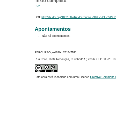
Texto completo:
PDF
DOI:
http://dx.doi.org/10.21902/RevPercurso.2316-7521.v2i19.1
Apontamentos
Não há apontamentos.
PERCURSO, e-ISSN:
2316-7521
Rua Chile, 1678, Rebouças, Curitiba/PR (Brasil). CEP 80.220-18
Este obra está licenciado com uma Licença
Creative Commons At