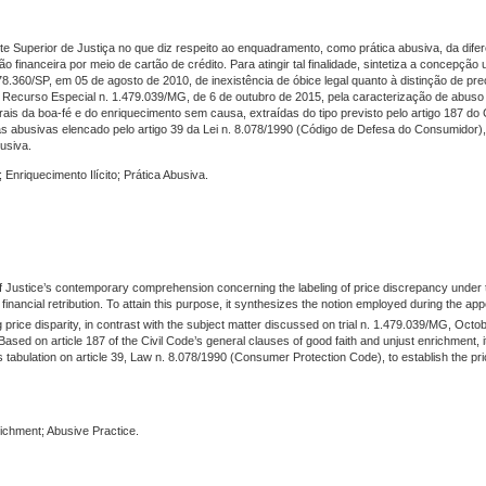
rte Superior de Justiça no que diz respeito ao enquadramento, como prática abusiva, da dife
financeira por meio de cartão de crédito. Para atingir tal finalidade, sintetiza a concepção 
.360/SP, em 05 de agosto de 2010, de inexistência de óbice legal quanto à distinção de pre
urso Especial n. 1.479.039/MG, de 6 de outubro de 2015, pela caracterização de abuso d
ais da boa-fé e do enriquecimento sem causa, extraídas do tipo previsto pelo artigo 187 do C
ticas abusivas elencado pelo artigo 39 da Lei n. 8.078/1990 (Código de Defesa do Consumidor
usiva.
; Enriquecimento Ilícito; Prática Abusiva.
of Justice’s contemporary comprehension concerning the labeling of price discrepancy under
nancial retribution. To attain this purpose, it synthesizes the notion employed during the app
ng price disparity, in contrast with the subject matter discussed on trial n. 1.479.039/MG, Octo
Based on article 187 of the Civil Code’s general clauses of good faith and unjust enrichment, 
 tabulation on article 39, Law n. 8.078/1990 (Consumer Protection Code), to establish the pric
richment; Abusive Practice.