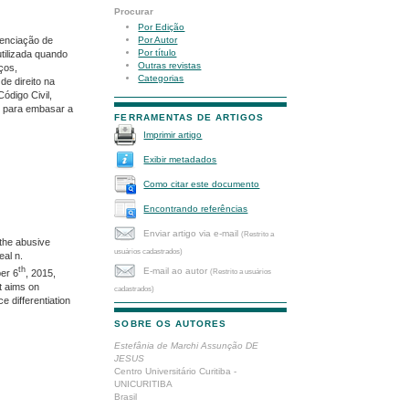
Procurar
Por Edição
Por Autor
renciação de
Por título
utilizada quando
Outras revistas
ços,
Categorias
e direito na
ódigo Civil,
), para embasar a
FERRAMENTAS DE ARTIGOS
Imprimir artigo
Exibir metadados
Como citar este documento
Encontrando referências
Enviar artigo via e-mail
(Restrito a
 the abusive
usuários cadastrados)
eal n.
th
E-mail ao autor
(Restrito a usuários
ber 6
, 2015,
it aims on
cadastrados)
e differentiation
SOBRE OS AUTORES
Estefânia de Marchi Assunção DE
JESUS
Centro Universitário Curitiba -
UNICURITIBA
Brasil