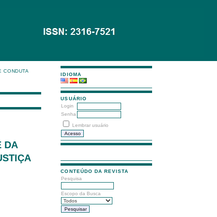
E CONDUTA
IDIOMA
USUÁRIO
Login
Senha
Lembrar usuário
E DA
USTIÇA
CONTEÚDO DA REVISTA
Pesquisa
Escopo da Busca