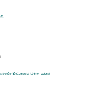
931
1
ribuição-NãoComercial 4.0 Internacional
.