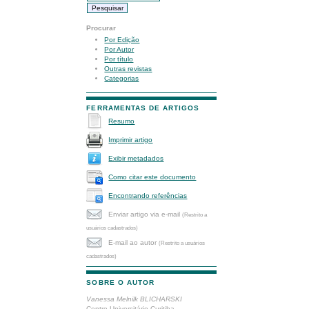
Procurar
Por Edição
Por Autor
Por título
Outras revistas
Categorias
FERRAMENTAS DE ARTIGOS
Resumo
Imprimir artigo
Exibir metadados
Como citar este documento
Encontrando referências
Enviar artigo via e-mail
(Restrito a
usuários cadastrados)
E-mail ao autor
(Restrito a usuários
cadastrados)
SOBRE O AUTOR
Vanessa Melnilk BLICHARSKI
Centro Universitário Curitiba -