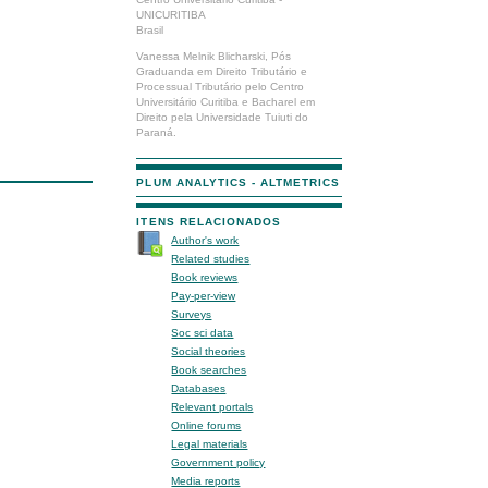
UNICURITIBA
Brasil
Vanessa Melnik Blicharski, Pós
Graduanda em Direito Tributário e
Processual Tributário pelo Centro
Universitário Curitiba e Bacharel em
Direito pela Universidade Tuiuti do
Paraná.
PLUM ANALYTICS - ALTMETRICS
ITENS RELACIONADOS
Author's work
Related studies
Book reviews
Pay-per-view
Surveys
Soc sci data
Social theories
Book searches
Databases
Relevant portals
Online forums
Legal materials
Government policy
Media reports