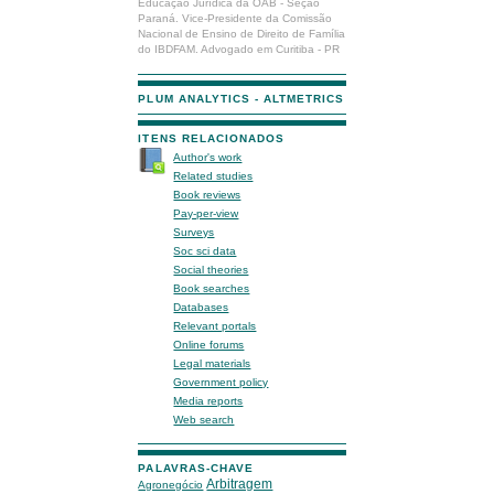
Educação Jurídica da OAB - Seção
Paraná. Vice-Presidente da Comissão
Nacional de Ensino de Direito de Família
do IBDFAM. Advogado em Curitiba - PR
PLUM ANALYTICS - ALTMETRICS
ITENS RELACIONADOS
Author's work
Related studies
Book reviews
Pay-per-view
Surveys
Soc sci data
Social theories
Book searches
Databases
Relevant portals
Online forums
Legal materials
Government policy
Media reports
Web search
PALAVRAS-CHAVE
Arbitragem
Agronegócio