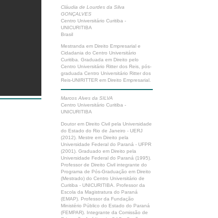
Cláudia de Lourdes da Silva
GONÇALVES
Centro Universitário Curitiba -
UNICURITIBA
Brasil
Mestranda em Direito Empresarial e
Cidadania do Centro Universitário
Curitiba. Graduada em Direito pelo
Centro Universitário Ritter dos Reis, pós-
graduada Centro Universitário Ritter dos
Reis-UNIRITTER em Direito Empresarial.
Marcos Alves da SILVA
Centro Universitário Curitiba -
UNICURITIBA
Doutor em Direito Civil pela Universidade
do Estado do Rio de Janeiro - UERJ
(2012). Mestre em Direito pela
Universidade Federal do Paraná - UFPR
(2001). Graduado em Direito pela
Universidade Federal do Paraná (1995).
Professor de Direito Civil integrante do
Programa de Pós-Graduação em Direito
(Mestrado) do Centro Universitário de
Curitiba - UNICURITIBA. Professor da
Escola da Magistratura do Paraná
(EMAP). Professor da Fundação
Ministério Público do Estado do Paraná
(FEMPAR). Integrante da Comissão de