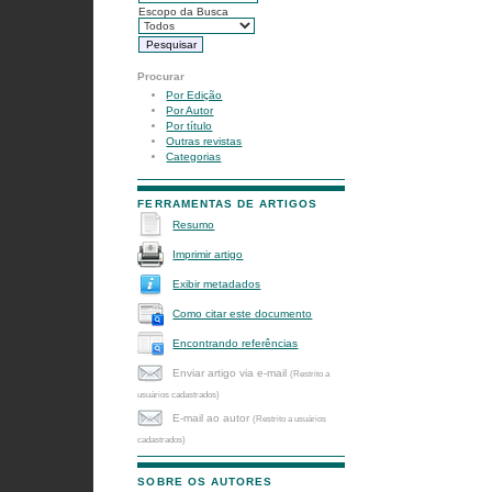
Escopo da Busca
Procurar
Por Edição
Por Autor
Por título
Outras revistas
Categorias
FERRAMENTAS DE ARTIGOS
Resumo
Imprimir artigo
Exibir metadados
Como citar este documento
Encontrando referências
Enviar artigo via e-mail
(Restrito a
usuários cadastrados)
E-mail ao autor
(Restrito a usuários
cadastrados)
SOBRE OS AUTORES