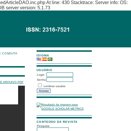
hedArticleDAO.inc.php At line: 430 Stacktrace: Server info: OS:
B server version: 5.1.73
E CONDUTA
IDIOMA
USUÁRIO
Login
Senha
TE ARQUIVO PDF
Lembrar usuário
CONTEÚDO DA REVISTA
Pesquisa