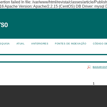
on failed In file: /var/www/html/revista/classes/article/Publis
16 Apache Version: Apache/2.2.15 (CentOS) DB Driver: mysql D
SQUISA
ATUAL
ANTERIORES
FONTES DE INDEXAÇÃO
CÓDIGO D
BAIXAR ES