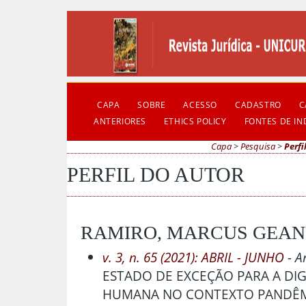
CAPA
SOBRE
ACESSO
CADASTRO
C
ANTERIORES
ETHICS POLICY
FONTES DE I
Capa
>
Pesquisa
>
Perfi
PERFIL DO AUTOR
RAMIRO, MARCUS GEA
v. 3, n. 65 (2021): ABRIL - JUNHO
- A
ESTADO DE EXCEÇÃO PARA A DI
HUMANA NO CONTEXTO PANDÊM